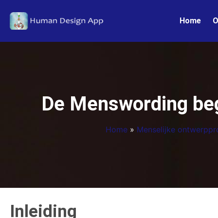
Home
O
De Menswording begr
Home
»
Menselijke ontwerppro
Inleiding