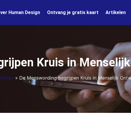
ver Human Design
Ontvang je gratis kaart
Artikelen
ijpen Kruis in Menselij
fielen
»
De Menswording begrijpen Kruis in Menselijk Ont