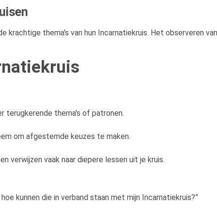
uisen
 de krachtige thema's van hun Incarnatiekruis. Het observeren va
natiekruis
er terugkerende thema's of patronen.
systeem om afgestemde keuzes te maken.
en verwijzen vaak naar diepere lessen uit je kruis.
n hoe kunnen die in verband staan met mijn Incarnatiekruis?”