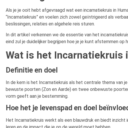
Als je je ooit hebt afgevraagd wat een incarnatiekruis in Hu
“Incarnatiekruis” en voelen zich zowel geïntrigeerd als verba
beslissingen, relaties en algehele reis sturen.
In dit artikel verkennen we de essentie van het incarnatiekr
eind zul je duidelijker begrijpen hoe je je kunt afstemmen o
Wat is het Incarnatiekruis
Definitie en doel
In de kern is het Incarnatiekruis als het centrale thema van 
bewuste poorten (Zon en Aarde) en twee onbewuste poorten
vorm geeft aan je bestemming.
Hoe het je levenspad en doel beïnvloe
Het Incarnatiekruis werkt als een blauwdruk en biedt inzicht 
leren en de impact die je op de wereld moet hebben.