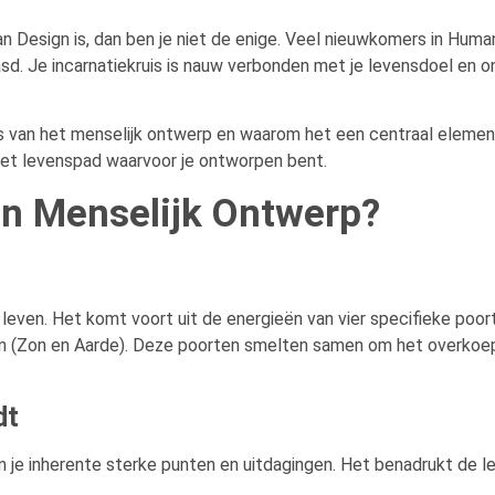
man Design is, dan ben je niet de enige. Veel nieuwkomers in Hum
asd. Je incarnatiekruis is nauw verbonden met je levensdoel en o
uis van het menselijk ontwerp en waarom het een centraal element
p het levenspad waarvoor je ontworpen bent.
 in Menselijk Ontwerp?
je leven. Het komt voort uit de energieën van vier specifieke poo
 (Zon en Aarde). Deze poorten smelten samen om het overkoep
dt
in je inherente sterke punten en uitdagingen. Het benadrukt de l