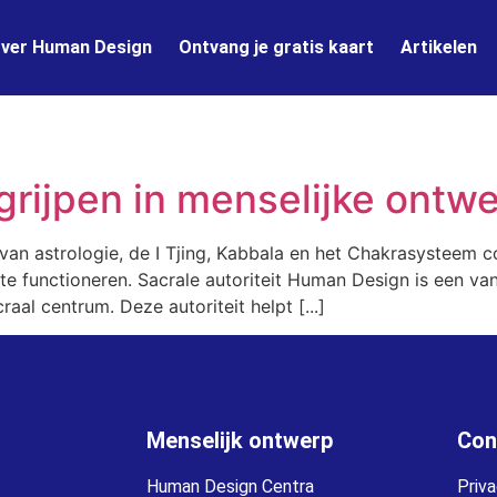
ver Human Design
Ontvang je gratis kaart
Artikelen
egrijpen in menselijke ont
an astrologie, de I Tjing, Kabbala en het Chakrasysteem c
 functioneren. Sacrale autoriteit Human Design is een van 
al centrum. Deze autoriteit helpt [...]
Menselijk ontwerp
Con
Human Design Centra
Priv